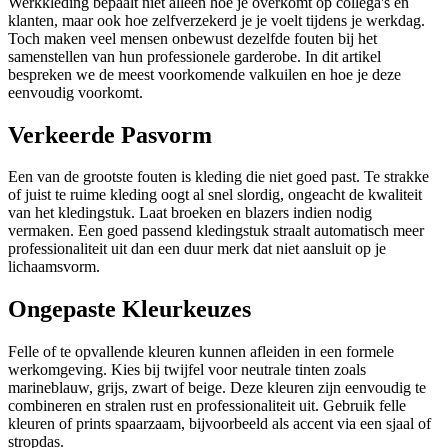
Werkkleding bepaalt niet alleen hoe je overkomt op collega's en
klanten, maar ook hoe zelfverzekerd je je voelt tijdens je werkdag.
Toch maken veel mensen onbewust dezelfde fouten bij het
samenstellen van hun professionele garderobe. In dit artikel
bespreken we de meest voorkomende valkuilen en hoe je deze
eenvoudig voorkomt.
Verkeerde Pasvorm
Een van de grootste fouten is kleding die niet goed past. Te strakke
of juist te ruime kleding oogt al snel slordig, ongeacht de kwaliteit
van het kledingstuk. Laat broeken en blazers indien nodig
vermaken. Een goed passend kledingstuk straalt automatisch meer
professionaliteit uit dan een duur merk dat niet aansluit op je
lichaamsvorm.
Ongepaste Kleurkeuzes
Felle of te opvallende kleuren kunnen afleiden in een formele
werkomgeving. Kies bij twijfel voor neutrale tinten zoals
marineblauw, grijs, zwart of beige. Deze kleuren zijn eenvoudig te
combineren en stralen rust en professionaliteit uit. Gebruik felle
kleuren of prints spaarzaam, bijvoorbeeld als accent via een sjaal of
stropdas.