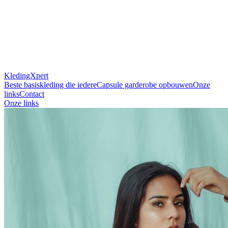
KledingXpert
Beste basiskleding die iedere
Capsule garderobe opbouwen
Onze
links
Contact
Onze links